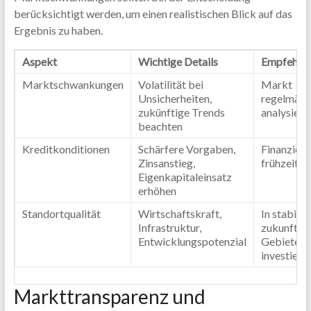
berücksichtigt werden, um einen realistischen Blick auf das
Ergebnis zu haben.
Aspekt
Wichtige Details
Empfehlu
Marktschwankungen
Volatilität bei
Markt
Unsicherheiten,
regelmäßi
zukünftige Trends
analysiere
beachten
Kreditkonditionen
Schärfere Vorgaben,
Finanzier
Zinsanstieg,
frühzeitig
Eigenkapitaleinsatz
erhöhen
Standortqualität
Wirtschaftskraft,
In stabile,
Infrastruktur,
zukunftst
Entwicklungspotenzial
Gebiete
investiere
Markttransparenz und