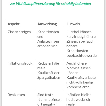
zur Wahlkampffinanzierung für schuldig befunden
Aspekt
Auswirkung
Hinweis
Zinsen steigen
Kreditkosten
Hierbei können
und
kurzfristig höhere
Anlagezinsen
Zinsen, aber auch
erhöhen sich
höhere
Kreditkosten
beobachtet werden
Inflationsdruck
Reduziert die
Auch höhere
reale
Nominalzinsen
Kaufkraft der
können
Sparguthaben
Kaufkraftverluste
nicht vollständig
kompensieren
Realzinsen
Sind trotz
Inflation bleibt
Nominalzinsen
hoch, wodurch
oft negativ
reale