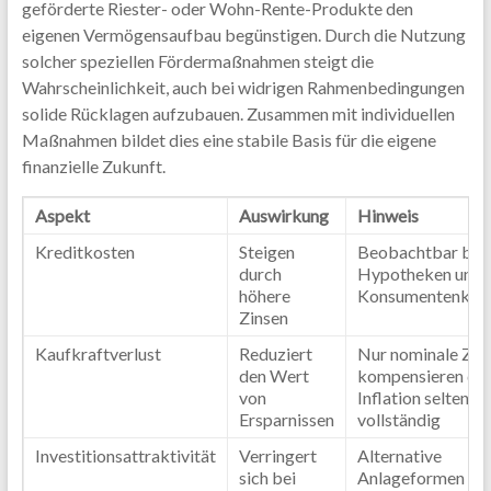
geförderte Riester- oder Wohn-Rente-Produkte den
eigenen Vermögensaufbau begünstigen. Durch die Nutzung
solcher speziellen Fördermaßnahmen steigt die
Wahrscheinlichkeit, auch bei widrigen Rahmenbedingungen
solide Rücklagen aufzubauen. Zusammen mit individuellen
Maßnahmen bildet dies eine stabile Basis für die eigene
finanzielle Zukunft.
Aspekt
Auswirkung
Hinweis
Kreditkosten
Steigen
Beobachtbar bei
durch
Hypotheken und
höhere
Konsumentenkred
Zinsen
Kaufkraftverlust
Reduziert
Nur nominale Zin
den Wert
kompensieren die
von
Inflation selten
Ersparnissen
vollständig
Investitionsattraktivität
Verringert
Alternative
sich bei
Anlageformen