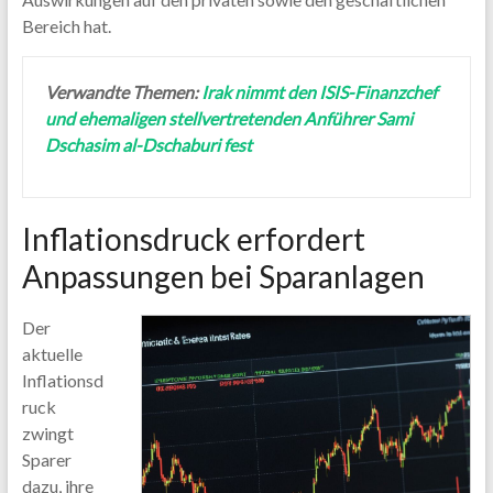
Bereich hat.
Verwandte Themen:
Irak nimmt den ISIS-Finanzchef
und ehemaligen stellvertretenden Anführer Sami
Dschasim al-Dschaburi fest
Inflationsdruck erfordert
Anpassungen bei Sparanlagen
Der
aktuelle
Inflationsd
ruck
zwingt
Sparer
dazu, ihre